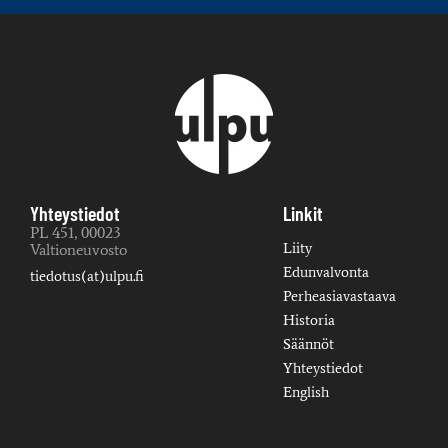
Yhteystiedot
Linkit
PL 451, 00023
Liity
Valtioneuvosto
Edunvalvonta
tiedotus(at)ulpu.fi
Perheasiavastaava
Historia
Säännöt
Yhteystiedot
English