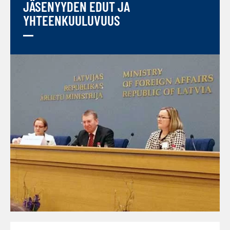
JÄSENYYDEN EDUT JA
YHTEENKUULUVUUS