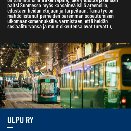
paitsi Suomessa myös kansainvälisillä areenoilla,
edustaen heidän etujaan ja tarpeitaan. Tämä työ on
mahdollistanut perheiden paremman sopeutumisen
ulkomaankomennuksille, varmistaen, että heidän
sosiaaliturvansa ja muut oikeutensa ovat turvattu.
ULPU RY