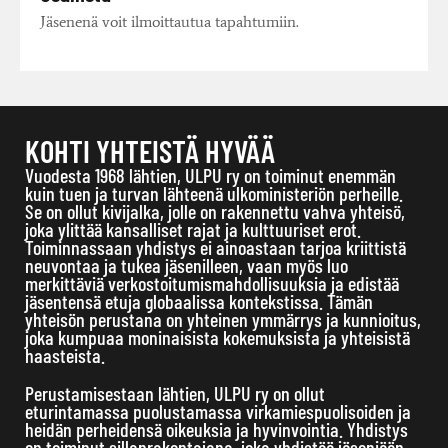
Jäsenenä voit ilmoittautua tapahtumiin.
KOHTI YHTEISTÄ HYVÄÄ
Vuodesta 1968 lähtien, ULPU ry on toiminut enemmän
kuin tuen ja turvan lähteenä ulkoministeriön perheille.
Se on ollut kivijalka, jolle on rakennettu vahva yhteisö,
joka ylittää kansalliset rajat ja kulttuuriset erot.
Toiminnassaan yhdistys ei ainoastaan tarjoa kriittistä
neuvontaa ja tukea jäsenilleen, vaan myös luo
merkittäviä verkostoitumismahdollisuuksia ja edistää
jäsentensä etuja globaalissa kontekstissa. Tämän
yhteisön perustana on yhteinen ymmärrys ja kunnioitus,
joka kumpuaa moninaisista kokemuksista ja yhteisistä
haasteista.
Perustamisestaan lähtien, ULPU ry on ollut
eturintamassa puolustamassa virkamiespuolisoiden ja
heidän perheidensä oikeuksia ja hyvinvointia. Yhdistys
on toiminut sillanrakentajana, joka yhdistää jäseniään